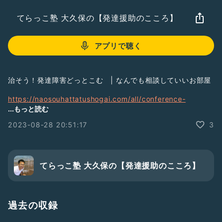
てらっこ塾 大久保の【発達援助のこころ】
アプリで聴く
治そう！発達障害どっとこむ | なんでも相談していいお部屋
https://naosouhattatushogai.com/all/conference-
room/1168/comment-page-1/
...もっと読む
#comment-10788
2023-08-28 20:51:17
3
てらっこ塾 大久保の【発達援助のこころ】
過去の収録