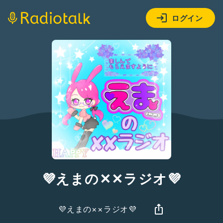
ログイン
💜えまの✕✕ラジオ💜
💜えまの××ラジオ💜