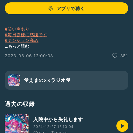
アプリで聴く
#笑い声あり
#毎日皆様に感謝です
#テンション高め
#皆様に聞きたい！
...もっと読む
#質問
2023-08-06 12:00:03
381
#新人さんいらっしゃい
#おとえまち
#愛(しい)人作りたい系配信者
#えまだから…許されたい
#わいわい楽しく過ごして欲しいと願います！
💜えまの××ラジオ💜
#皆様のおかげです！！
#本当にありがとうございます💜🐰
#おつえま💜🐰
#あんにょん💜🐰
過去の収録
#自分のスキルを磨きます！！
入院中から失礼します
2024-12-27 15:10:04