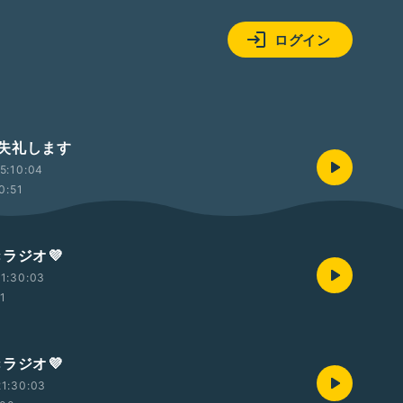
ログイン
失礼します
5:10:04
0:51
×ラジオ💜
1:30:03
01
×ラジオ💜
1:30:03