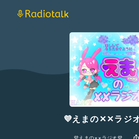
💜えまの✕✕ラジオ
💜えまの××ラジオ💜