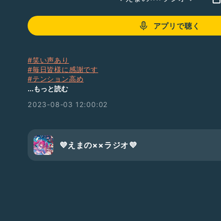
アプリで聴く
#笑い声あり
#毎日皆様に感謝です
#テンション高め
#皆様に聞きたい！
...もっと読む
#質問
2023-08-03 12:00:02
#新人さんいらっしゃい
#おとえまち
#愛(しい)人作りたい系配信者
#えまだから…許されたい
#わいわい楽しく過ごして欲しいと願います！
💜えまの××ラジオ💜
#皆様のおかげです！！
#本当にありがとうございます💜🐰
#おつえま💜🐰
#あんにょん💜🐰
#自分のスキルを磨きます！！