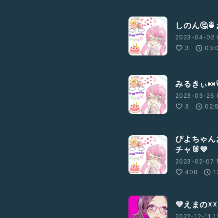
しのん🤔
2023-04-02 
3
03:
みるきぃ
2023-03-26 
3
02:
ぴよちゃん
チャ🐰💜
2023-02-07 
408
1
💜えまの☓
2022-12-11 1