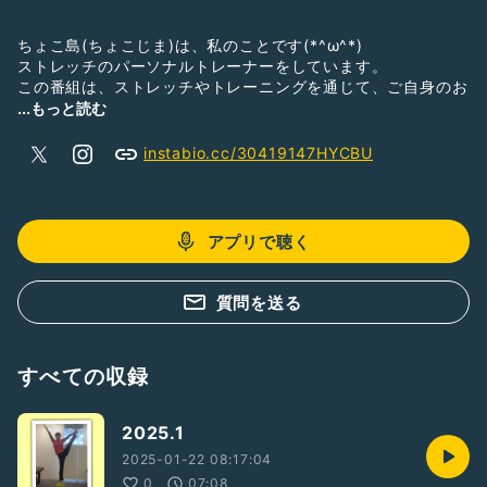
ちょこ島(ちょこじま)は、私のことです(*^ω^*)
ストレッチのパーソナルトレーナーをしています。
この番組は、ストレッチやトレーニングを通じて、ご自身のお
体と向き合っていく番組です。
...もっと読む
是非〝一日一回〟再生を⭐︎˚✧₊⁎⁺˳.･:*+
instabio.cc/30419147HYCBU
ゲーム感覚で探ってみてください。
そして「気づいたコト」はどんどんおたよりを⭐︎
アプリで聴く
【月初水曜日更新+α】
よろしくおねがいします_(┐「ε:)_
質問を送る
すべての収録
2025.1
2025-01-22 08:17:04
0
07:08