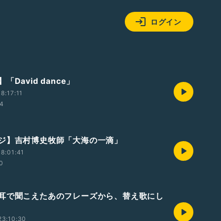
ログイン
「David dance」
8:17:11
54
ジ】吉村博史牧師「大海の一滴」
8:01:41
0
耳で聞こえたあのフレーズから、替え歌にし
23:10:30