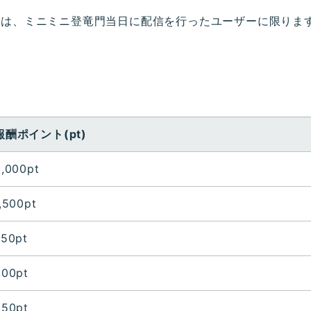
布は、ミニミニ登竜門当日に配信を行ったユーザーに限りま
報酬ポイント(pt)
2,000pt
,500pt
750pt
500pt
250pt