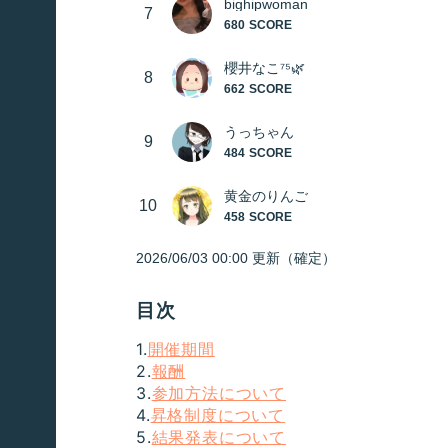
目次
1.
開催期間
2.
報酬
3.
参加方法について
4.
昇格制度について
5.
結果発表について