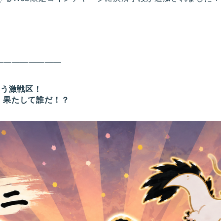
。
————————
集う激戦区！
、果たして誰だ！？