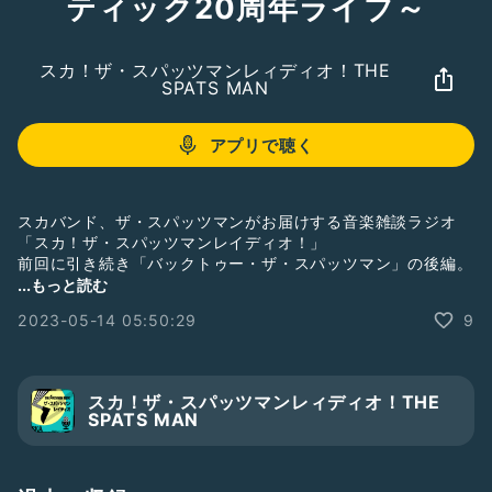
ティック20周年ライブ～
スカ！ザ・スパッツマンレィディオ！THE
SPATS MAN
アプリで聴く
スカバンド、ザ・スパッツマンがお届けする音楽雑談ラジオ
「スカ！ザ・スパッツマンレイディオ！」
前回に引き続き「バックトゥー・ザ・スパッツマン」の後編。
アフロダイアモンズ、コールタールの話から、JACK KNIFE、
...もっと読む
ウルフ(THE ZETT)率いるHSJでの大阪ツアーなど。
2023-05-14 05:50:29
9
そしてスパッツマン立ち上げ時の裏話。
更に、2023年6月7日、川崎クラブチッタアティック20周年
イベントに出演する、ザ・スパッツマン、アフリカンボレロ、
吉田真一(THE MINKS,MMS,S☆CRAPS)の告知など。
スカ！ザ・スパッツマンレィディオ！THE
SPATS MAN
今回も、
・エレキ＆ボーカル：ダン・サトゥー
・メインボーカル＆サックス：トミー・リュウ