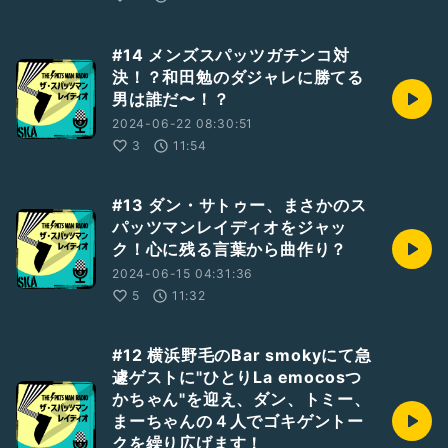
#14 メンズスパッツガチンコ対
決！？和田勉のダジャレに勝てる
男は誰だ〜！？
2024-06-22 08:30:51
3
11:54
#13 ダン・サトゥー、まさかのス
パッツマンレイディオをジャッ
ク！心に残る言葉から曲作り？
2024-06-15 04:31:36
5
11:32
#12 横浜野毛のBar smokyにて急
遽ゲストに"ひとりLa emocosつ
かちゃん"を迎え、ダン、トミー、
まーちゃんの４人でゴキゲントー
クを繰り広げます！