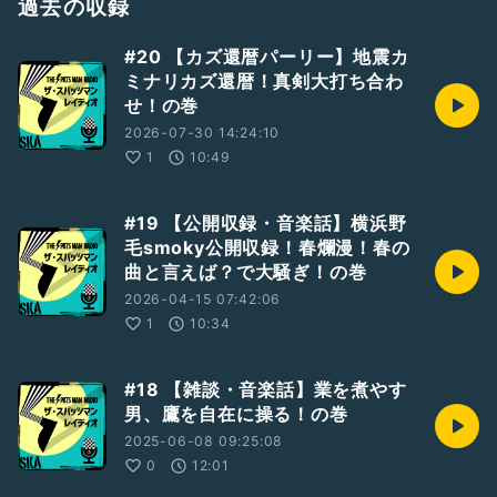
・ベース：まーちゃん
過去の収録
・ドラム＆リーダー：カズ・スパッツ
#20 【カズ還暦パーリー】地震カ
#新人さんいらっしゃい
#スカバンド
#音楽ネタ
#雑談
ミナリカズ還暦！真剣大打ち合わ
#聴き流し
#聞き流し
#まったり
#クラブチッタ
せ！の巻
#クラブチッタアティック
#勝手にしやがれ
#アフロダイアモンズ
#コールタール
#アフリカンボレロ
2026-07-30 14:24:10
#SKA
#バンド
#スカ
1
10:49
#19 【公開収録・音楽話】横浜野
毛smoky公開収録！春爛漫！春の
曲と言えば？で大騒ぎ！の巻
2026-04-15 07:42:06
1
10:34
#18 【雑談・音楽話】業を煮やす
男、鷹を自在に操る！の巻
2025-06-08 09:25:08
0
12:01