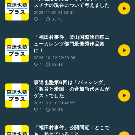
スチナの現在について考えました
2023-11-26 21:53:44
1
05:45
「福田村事件」釜山国際映画祭ニ
ューカレンツ部門最優秀作品賞
に！
2023-10-22 22:29:08
1
09:48
森達也塾第6回は「バッシング」
「教育と愛国」の斉加尚代さんが
ゲストでした
2023-09-10 21:46:55
1
09:38
「福田村事件」公開間近！どこで
も、起きていること