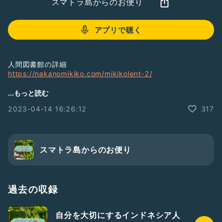
スマトラ島からのお便り
アプリで聴く
人間図書館の詳細
https://nakanomikiko.com/mikikolent-2/
2014年から運営している大人の秘密基地「大人の自由研究」
...もっと読む
https://nakanomikiko.com/jyunkanlab/
2023-04-14 16:26:12
317
メディア一覧
https://lit.link/mikiko333
ラジオへの感想・質問はこちらからも受け付けています
スマトラ島からのお便り
https://forms.gle/NCk4t5GTSLbW1bfZ9
#海外生活
#海外移住
#インドネシア
#子育て
過去の収録
自分を大切にするインドネシア人