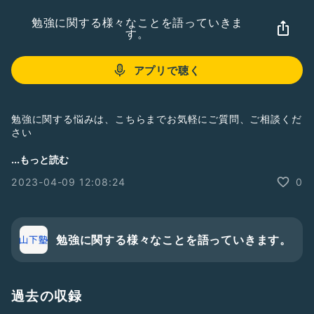
勉強に関する様々なことを語っていきま
す。
アプリで聴く
勉強に関する悩みは、こちらまでお気軽にご質問、ご相談くだ
さい
yamashitajyuku@ymail.ne.jp
...もっと読む
2023-04-09 12:08:24
0
山下塾
https://yamashitajuku.wixsite.com/website
勉強に関する様々なことを語っていきます。
#勉強できない
#勉強不得意
#勉強向いてない
#成績悪い
#成績低い
#成績上がらない
#勉強できない全然大丈夫
過去の収録