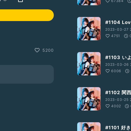
67384
#1104 L
2023-03-27 
4751
5200
#1103 
2023-03-26 
6006
#1102 
2023-03-25 2
4002
#1101 