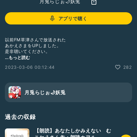
月兎らじぉ🌙妖兎
アプリで聴く
以前FM草津さんで放送された
あかえさまをUPしました。
是非聴いてください。
...もっと読む
#朗読ラジオ
2023-03-06 00:12:44
282
#朗読
#怖い話
#アカエサマ
#不思議な話
#女性朗読
月兎らじぉ🌙妖兎
#ひとり語り
#怖い話
#怪談
#朗読
#落ち着きある
過去の収録
【朗読】あなたしかみえない む