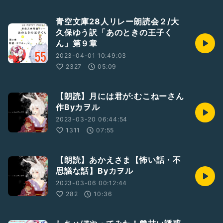
青空文庫28人リレー朗読会２/大
久保ゆう訳「あのときの王子く
ん」第９章
2023-04-01 10:49:03
2327
05:09
【朗読】月には君が:むこねーさん
作Byカヲル
2023-03-20 06:44:54
1311
07:55
【朗読】あかえさま【怖い話・不
思議な話】Byカヲル
2023-03-06 00:12:44
282
10:36