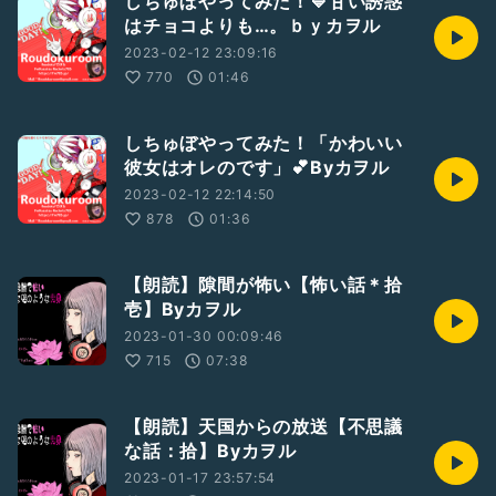
しちゅぼやってみた！💙甘い誘惑
はチョコよりも…。ｂｙカヲル
2023-02-12 23:09:16
770
01:46
しちゅぼやってみた！「かわいい
彼女はオレのです」💕Byカヲル
2023-02-12 22:14:50
878
01:36
【朗読】隙間が怖い【怖い話＊拾
壱】Byカヲル
2023-01-30 00:09:46
715
07:38
【朗読】天国からの放送【不思議
な話：拾】Byカヲル
2023-01-17 23:57:54