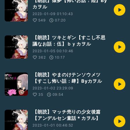
【朗読】猿夢【怖いお話：陸】By
カヲル
2023-01-09 01:10:43
549
07:20
【朗読】ツキとギン【すこし不思
議なお話：伍】ｂｙカヲル
2023-01-05 00:10:46
362
10:17
【朗読】やまのけテンソウメツ
【すこし怖い話：肆】Byカヲル
2023-01-02 23:29:09
35
09:54
【朗読】マッチ売りの少女後篇
【アンデルセン童話＊カヲル】
2023-01-01 00:46:52