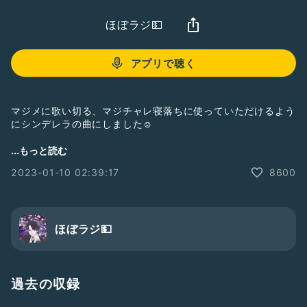
ほぼラジ💵
アプリで聴く
マジメに歌い切る、マジチャレ寝落ちに使っていただけるよう
にシンデレラの曲にしました☺️
#歌
#音楽
#人生に影響を与えた作品
...もっと読む
#新しく見つけた楽しみ？
2023-01-10 02:39:17
8600
ほぼラジ💵
過去の収録