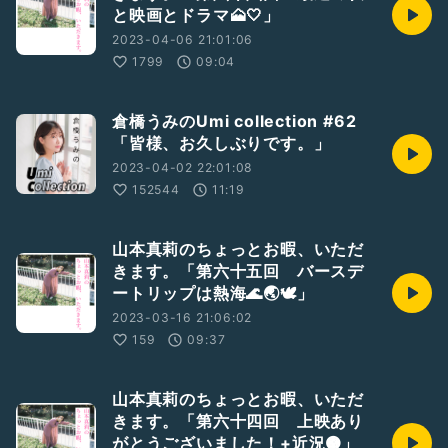
と映画とドラマ🗻🤍」
2023-04-06 21:01:06
1799
09:04
倉橋うみのUmi collection #62
「皆様、お久しぶりです。」
2023-04-02 22:01:08
152544
11:19
山本真莉のちょっとお暇、いただ
きます。「第六十五回 バースデ
ートリップは熱海🌊🌏🕊」
2023-03-16 21:06:02
159
09:37
山本真莉のちょっとお暇、いただ
きます。「第六十四回 上映あり
がとうございました！+近況🟠」