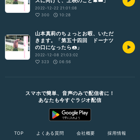
スに向けて、上映のこと🎄🎟」
2022-12-22 21:01:08
300
10:28
山本真莉のちょっとお暇、いただ
きます。「第五十四回 ドーナツ
の口になったら🍩」
2022-12-08 21:03:02
323
06:56
スマホで簡単、音声のみで配信者に！
あなたも今すぐラジオ配信
TOP
よくある質問
会社概要
採用情報