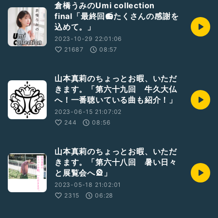
倉橋うみのUmi collection
final「最終回📻たくさんの感謝を
込めて。」
2023-10-29 22:01:06
21687
08:57
山本真莉のちょっとお暇、いただ
きます。「第六十九回 牛久大仏
へ！一番聴いている曲も紹介！」
2023-06-15 21:07:02
244
08:56
山本真莉のちょっとお暇、いただ
きます。「第六十八回 暑い日々
と展覧会へ🎡」
2023-05-18 21:02:01
2315
06:28