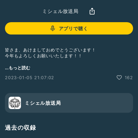
ミシェル放送局
アプリで聴く
皆さま、あけましておめでとうございます！
今年もよろしくお願いいたします！！
新年一発め、私のお正月の過ごし方をお話ししました〜！
...もっと読む
2023-01-05 21:07:02
162
山本真莉のSNS情報🍠
Twitter:@Mari _y0306
ミシェル放送局
Instagram:@ymmryl
過去の収録