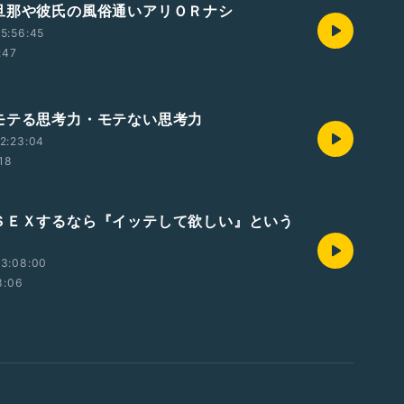
旦那や彼氏の風俗通いアリＯＲナシ
5:56:45
:47
モテる思考力・モテない思考力
2:23:04
:18
ＳＥＸするなら『イッテして欲しい』という
13:08:00
8:06