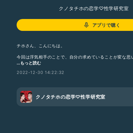
クノタチホの恋学♡性学研究室
アプリで聴く
チホさん、こんにちは。
今回は浮気相手のことで、自分の求めていることが変な思
存みたいなところがあるのではと疑わしくなってしまった
...もっと読む
思いメールさせていただきました。
2022-12-30 14:22:32
今年の下半期の私は仕事で伸び悩んでいて、以前の仕事か
をそのストレスを埋めるように使ってしまっていたのかも
今はかなり精神面が元に戻ってきて、ようやく本来の姿を
クノタチホの恋学♡性学研究室
っています。
(彼とセックスしてから乳首が敏感になってきたので、女
たのかもしれないです。)
調子が戻ったことで、私は彼にありがとうと尊敬していま
のですが、見返りを要求するために言っていると受け取ら