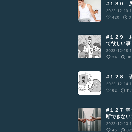
#１３０ 
2022-12-19 1
クスしたくらいで全てが手
420
0
す。
ちいいのと後戯ではキスを
握りながら他愛もない話を
#１２９ 
て欲しい事
と我慢しています。
2022-12-18 1
が、
34
08
#１２８ 
2022-12-14 1
62
11
#１２７ 
断できない
2022-12-13 1
45
07