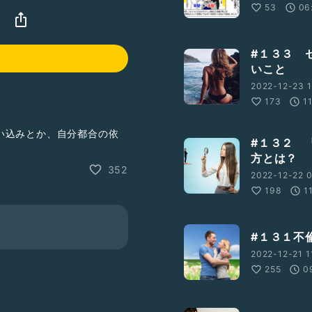
53
06
#１３３ 
いこと
2022-12-23 1
173
1
い込みとか、自分都合の依
#１３２ 
ので、叱咤いただけたらと
方とは？
352
2022-12-22 0
ら尊敬している彼との関係
198
1
しれないです。
取り戻せたような感覚を持
#１３１不
性性を殺しすぎてしまったい
2022-12-21 1
255
0
すを伝えたい気持ちがある
れかねないと結局今年最後