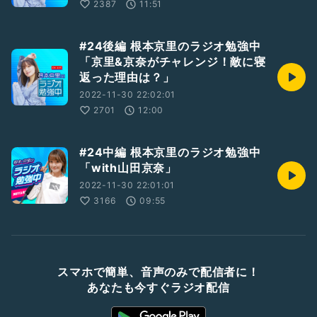
2387
11:51
#24後編 根本京里のラジオ勉強中
「京里&京奈がチャレンジ！敵に寝
返った理由は？」
2022-11-30 22:02:01
2701
12:00
#24中編 根本京里のラジオ勉強中
「with山田京奈」
2022-11-30 22:01:01
3166
09:55
スマホで簡単、音声のみで配信者に！
あなたも今すぐラジオ配信