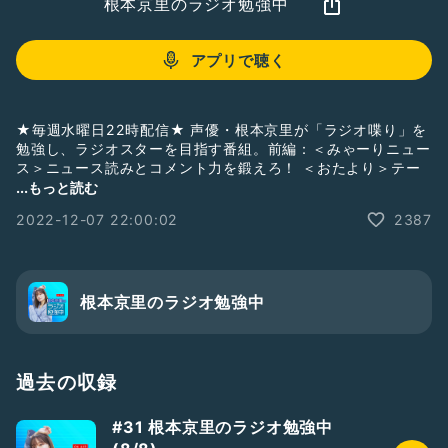
根本京里のラジオ勉強中
アプリで聴く
★毎週水曜日22時配信★ 声優・根本京里が「ラジオ喋り」を
勉強し、ラジオスターを目指す番組。前編：＜みゃーりニュー
ス＞ニュース読みとコメント力を鍛えろ！ ＜おたより＞テー
マ「大掃除の失敗談」[公式twitter]
...もっと読む
https://twitter.com/miyari_radio
#声優
#根本京里
2022-12-07 22:00:02
2387
#佐藤悠雅
#ラジオ勉強中
#らじべん
#ラジオ
#おたより
#HeavenlyHelly
根本京里のラジオ勉強中
過去の収録
#31 根本京里のラジオ勉強中