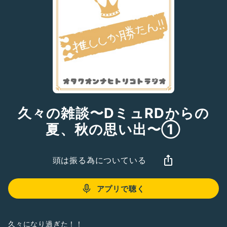
久々の雑談〜DミュRDからの
夏、秋の思い出〜①
頭は振る為についている
アプリで聴く
久々になり過ぎた！！