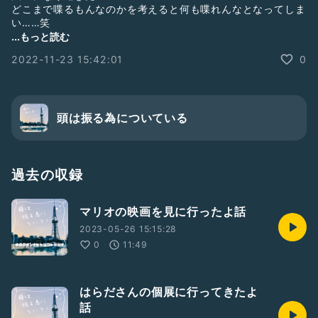
どこまで喋るもんなのかを考えると何も喋れんなとなってしま
い……笑
楽しいイベントで完全燃焼した後のコロナ罹患のオチの2022
...もっと読む
夏。
2022-11-23 15:42:01
0
エフェクトかけ忘れて声低くて草
#雑談
#オタク
頭は振る為についている
#1人語り
過去の収録
マリオの映画を見に行ったよ話
2023-05-26 15:15:28
0
11:49
はらださんの個展に行ってきたよ
話