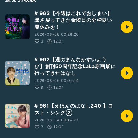
12/24(土)14:00〜(間も無く完売！)/18:00〜
@新生館スタジオ
# 963【今週はこれでおしまい】
ご予約: bit.ly/3TTvp7f (石井扱い)
暑さ戻ってきた金曜日の分🍉良い
↑
夏休みを！
Mrs.fictionsの中嶋康太さん脚本
「仕事とアタシと不老不死」
2026-08-08 00:28:20
を再演します。とんでもなく面白い15分作品です。是非とも
3
12:01
観てほしい！
ご感想ご質問など、今後の参考にさせていただきますので、是
# 962【週のまんなかすいよう
非お送りください。
び】創刊50周年記念LaLa原画展に
「質問を送る」からお待ちしております！
行ってきたはなし
ギフトおたよりもいつでもお待ちしております✉️
2026-08-06 00:09:14
9
12:01
#ひとり語り
#石井舞
#音楽のはなし
#音楽
#演劇
#小劇場
#劇伴
# 961【えほんのはなし240 】ロ
スト・シング②
2026-08-04 00:14:23
3
12:01