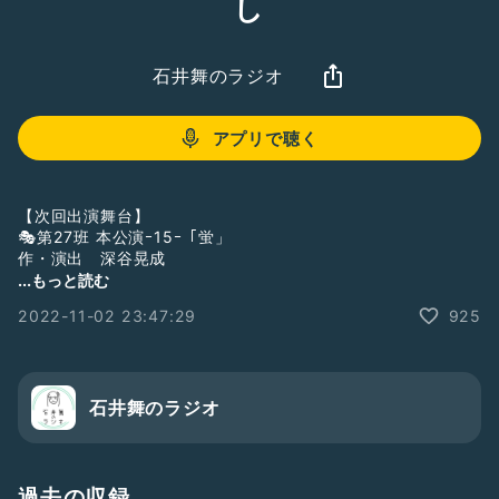
し
石井舞のラジオ
アプリで聴く
【次回出演舞台】
🎭第27班 本公演ｰ15ｰ「蛍」
作・演出 深谷晃成
2022/12/2(金)〜12/11(日)
...もっと読む
＠三鷹市芸術文化センター星のホール
2022-11-02 23:47:29
925
特設サイト:
https://mitaka-
sportsandculture.or.jp/geibun/star/event/20221202/
ご予約
https://ticket.corich.jp/apply/178265/011/
石井舞のラジオ
(石井扱い)
🎭劇場版100日後には彼女が出来るはず
『オイコラケンジ〜何しれっと帰ってきてんだよ(仮)〜』
過去の収録