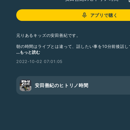
アプリで聴く
元りあるキッズの安田善紀です。
朝の時間はライブとは違って、話したい事を10分前後話し
...もっと読む
今回はアントニオ猪木氏訃報を受けて、猪木さんの思い出
2022-10-02 07:01:05
ターテイメントの重要性について語ります。
#ひとり語り
#スポーツ
#アントニオ猪木
安田善紀のヒトリノ時間
#新日本プロレス