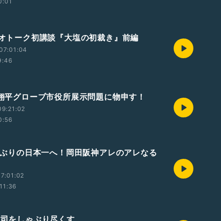
0:01
ラジオトーク初講談『大塩の初裁き』前編
07:01:04
9:46
大谷翔平グローブ市役所展示問題に物申す！
9:21:02
0:56
38年ぶりの日本一へ！岡田阪神アレのアレなる
7:01:02
11:36
藤敬司をしゃぶり尽くす