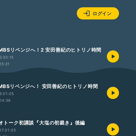
ログイン
ざMBSリベンジへ！2 安田善紀のヒトリノ時間
5:30:15
05:31
ざMBSリベンジへ！ 安田善紀のヒトリノ時間
3:01:05
04:36
ラジオトーク初講談『大塩の初裁き』後編
07:01:03