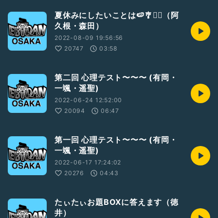
夏休みにしたいことは🍉🎐🏊‍♂️（阿
久根・森田）
2022-08-09 19:56:56
20747
03:58
第二回 心理テスト〜〜〜 (有岡・
一颯・遥聖)
2022-06-24 12:52:00
20094
06:47
第一回 心理テスト〜〜〜 (有岡・
一颯・遥聖)
2022-06-17 17:24:02
20276
04:43
たぃたぃお題BOXに答えます（徳
井）