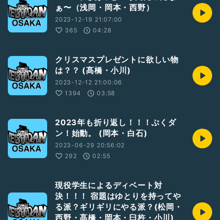
ぁ〜（浅岡・岡本・西野）
2023-12-19 21:07:00
365
04:28
クリスマスプレゼントに欲しい物
は？？ (髙橋・小川)
2023-12-12 21:00:06
1394
03:58
2023年も折り返し！！！ぷくダ
ン！始動。 (岡本・白石)
2023-06-29 20:56:02
292
02:55
現役学生によるディベート対
決！！！ 宿題はゆとりを持ってや
る派？ギリギリにやる派？(松岡・
⻄野・髙橋・岡本・臼杵・小川)