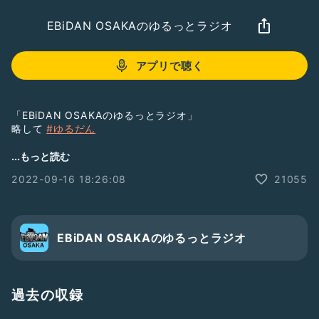
EBiDAN OSAKAのゆるっとラジオ
アプリで聴く
「EBiDAN OSAKAのゆるっとラジオ」
略して
#ゆるだん
台本・リハーサルなしの一発撮りでお送りします。
...もっと読む
ゆるっとスタートし、ゆるっといつ終わるか分からないそんな
2022-09-16 18:26:08
21055
番組。 お聴き逃しなく！！
#樋口琥大
#有岡歩斗
#EBiDANOSAKA
EBiDAN OSAKAのゆるっとラジオ
過去の収録