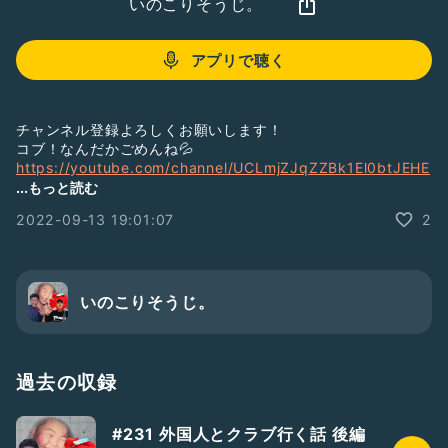
いのこりそうじ。
アプリで聴く
チャンネル登録よろしくお願いします！
コブ！なんだかごめんね💦
https://youtube.com/channel/UCLmjZJqZZBk1El0btJEHE
lQ
...もっと読む
2022-09-13 19:01:07
2
#お笑い
#芸人
#お笑い芸人
#3人組
#NSC
#よしもと
#吉本興業
お便り募集中
いのこりそうじ。
過去の収録
#231 外国人とクラブ行く話 後編