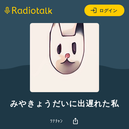
ログイン
みやきょうだいに出遅れた私
ﾂﾅﾁｬﾝ