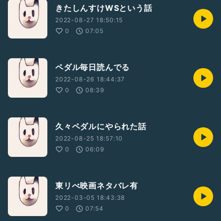
きたしんすけWSという話
2022-08-27 18:50:15
0
07:05
ペダル毎日読んでる
2022-08-26 18:44:37
0
08:39
久々ペダルにやられた話
2022-08-25 18:57:10
0
06:09
東リべ映画ネタバレ有
2022-03-05 18:43:38
0
07:54