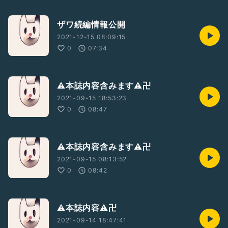
ザワ続編情報公開
2021-12-15 08:09:15
0
07:34
⚠️本誌内容含みます⚠️卍
2021-09-15 18:53:23
0
08:47
⚠️本誌内容含みます⚠️卍
2021-09-15 08:13:52
0
08:42
⚠️本誌内容⚠️卍
2021-09-14 18:47:41