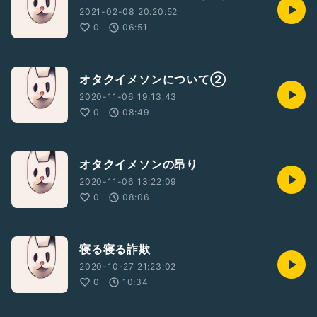
2021-02-08 20:20:52
0
06:51
オタクイメソンについて②
2020-11-06 19:13:43
0
08:49
オタクイメソンの昂り
2020-11-06 13:22:09
0
08:06
寝る寝る詐欺
2020-10-27 21:23:02
0
10:34