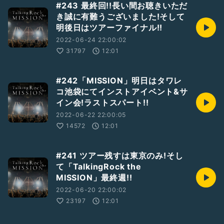
#243 最終回!!長い間お聴きいただ
6月よりMISSION全国ツアー 『シアターロック・ザ・ミッシ
き誠に有難うございました!そして
ョン「Time Lover」』開催中！
明後日はツアーファイナル!!
詳細はHPをチェック！
2022-06-24 22:00:02
https://premium.mis.rocks/main.php
31797
12:01
開催日時
#242「MISSION」明日はタワレ
●2022年6月11日(土)福岡県BEAT STATION開場17:00開演
コ池袋にてインストアイベント&サ
18:00
イン会!ラストスパート!!
●2022年6月18日(土)大阪府Music Club JANUS開場17:00
開演18:00
2022-06-22 22:00:05
●2022年6月20日(月)愛知県SPADE BOX開場17:00開演
14572
12:01
18:00
●2022年6月26日(日)東京都新宿ReNY開場16:00開演17:00
#241 ツアー残すは東京のみ!そし
て「TalkingRock the
MISSION」最終週!!
2022-06-20 22:00:02
23197
12:01