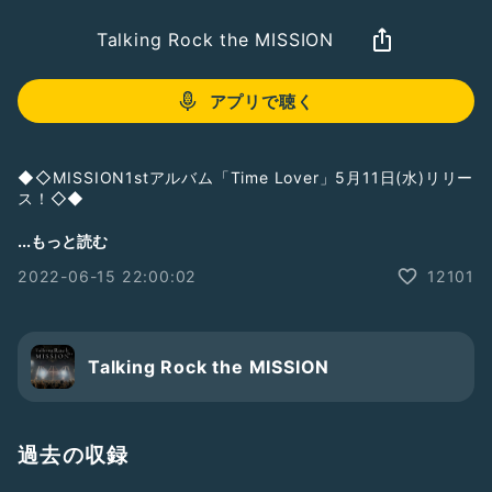
Talking Rock the MISSION
アプリで聴く
◆◇MISSION1stアルバム「Time Lover」5月11日(水)リリー
ス！◇◆
全国ツアーと同タイトルの、MISSION初のアルバムとなる
...もっと読む
「Time Lover」を5⽉11⽇(水)にリリース！
2022-06-15 22:00:02
12101
【商品概要】
MISSION「Time Lover」
CD：3,300円（税込）/ 品番：SPK-00017
発売⽇：2022年5⽉11⽇(水)
Talking Rock the MISSION
STORE：
https://tower.jp/item/5388773
◆◇『シアターロック・ザ・ミッション「Time Lover」』開
過去の収録
催中！◇◆