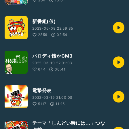
364
10:01
い
ピタリ賞1000QP
ニアピン賞500QP
新番組(仮)
今回も参加くださいます
2023-06-08 22:59:35
↓
2856
02:54
ゆびおさん(今回諸事情でサブアカウントです。チェック忘れ
ずに！)
番組
#無くしたラジオはここにある
#Radiotalk
https://radiotalk.jp/program/70155
パロディ懐かCM3
ひおりさん
2022-03-19 22:01:03
番組
#ねえ？
これって、どうなの？
#Radiotalk
644
00:41
https://radiotalk.jp/program/68354
とんとんさん
電撃発表
番組
#🔷遠くでTalk
隣でtalk、あなたにTalk🔷
#Radiotalk
2022-03-19 21:00:08
https://radiotalk.jp/program/36566
5117
11:15
#裏トークの日2203
#新人さんいらっしゃい
テーマ「しんどい時には...」つな