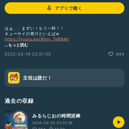
アプリで聴く
はぁ、、まずい！もう一杯！！
キューサイの青汁といえばw
https://youtu.be/9Gg-_TeB9MI
...もっと読む
クイズの答えはみるらじおにお便りで！
2022-03-19 22:01:03
644
ランキングの答えと正解発表は
3月22日(火) みるらじおの毎日しんどいLIVE配信にて！
クイズ企画
主役は誰だ！
作詞者は誰だ！？
マカロニえんぴつ「なんでもないよ」
替え歌を作っています。作詞者は誰かをみるらじおのお便りに
送ってください。
過去の収録
全問正解者全員で8000QP山分け！
みるらじおの時間泥棒
デイリーランキング予想
明日のデイリーランキング発表でみるらじおが何位にいるか？
2024-09-25 23:20:56
ランク外も100位まで予想順位を書いてお便りで送ってくださ