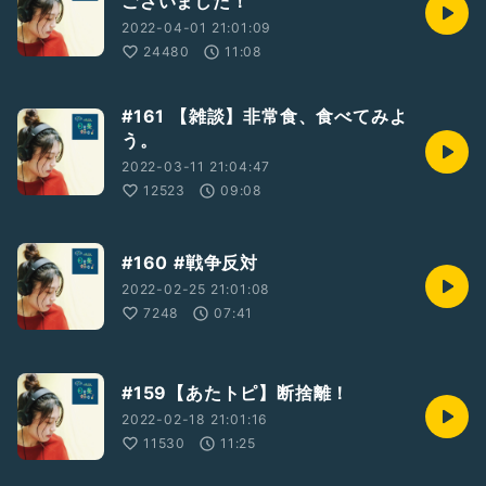
ございました！
2022-04-01 21:01:09
24480
11:08
◾︎アルバム『LIGHTS』
https://www.aata.jp/posts/20773768/
#161 【雑談】非常食、食べてみよ
◾︎「アイデンティティ」Music Video
う。
https://youtu.be/PRa6IqHZId8
2022-03-11 21:04:47
◾︎「真夏のせい」Download & Stream
12523
09:08
https://big-up.style/cx9I2BP3yJ
◾︎「Slow Flow」Download & Stream
#160 #戦争反対
https://big-up.style/onejjxlQlu
2022-02-25 21:01:08
7248
07:41
◾︎次回のお便りのテーマ：
❶「おすすめしたい本」を大募集！
#159【あたトピ】断捨離！
読書初心者のAATAにぜひご教授くださいー！
2022-02-18 21:01:16
❷心温まるエピソード
11530
11:25
#ひとり語り
#音楽
#歌手
#シンガーソングライター
#ライブ