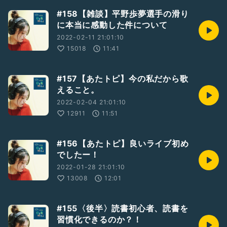
#カバー
#鍵盤
#打ち込み
#DTM
#初心者
#ギター
#アコギ
#158【雑談】平野歩夢選手の滑り
に本当に感動した件について
2022-02-11 21:01:10
15018
11:41
#157【あたトピ】今の私だから歌
えること。
2022-02-04 21:01:10
12911
11:51
#156【あたトピ】良いライブ初め
でしたー！
2022-01-28 21:01:10
13008
12:01
#155〈後半〉読書初心者、読書を
習慣化できるのか？！