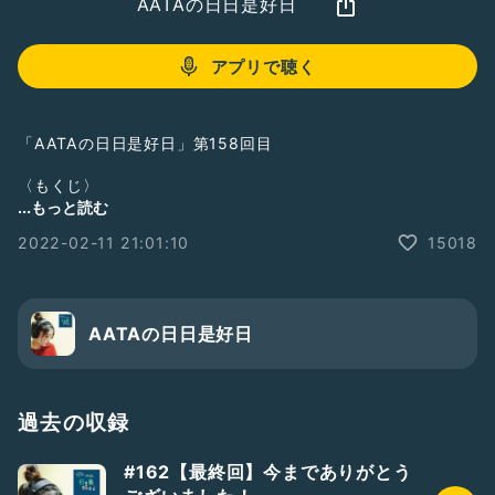
AATAの日日是好日
アプリで聴く
「AATAの日日是好日」第158回目
〈もくじ〉
00:26〜 平野歩夢選手、素晴らしかったー！感動した！！
...もっと読む
05:11〜 ギフト＆お便りありがとうございます！
2022-02-11 21:01:10
15018
▼ pick up ▼
AATAの日日是好日
2022年3月4日（金）GRIT at Shibuya
『INTERSECTION』
OPEN 19:00 / START 19:30
TICKET：ADV ¥4,000- / DOOR ¥4,500-
過去の収録
※1/22(土)12:00 e+にて発売
ACT：ハルカトミユキ / AATA (key.清野雄翔 / cello.大浦萌)
#162【最終回】今までありがとう