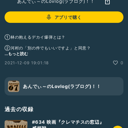
あんでぃ～のLovlog(ラブログ)！！
アプリで聴く
①林の抱えるデカイ爆弾とは？
②河村の「別の件でもいいですよ」と同意？
...もっと読む
③ついに登場！「かがやき・きせき」懺悔する、凌介を突き
2021-12-09 19:01:18
0
飛ばした女とは！？
④菱田さん「真帆から受けた」相談とは！？
⑤(おまけ)「しちはごじゅうろく」の解釈
あんでぃ～のLovlog(ラブログ)！！
過去の収録
#634 映画『クレマチスの窓辺』