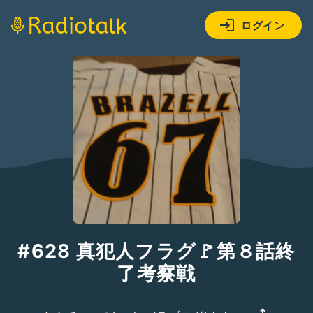
ログイン
#628 真犯人フラグ🚩第８話終
了考察戦