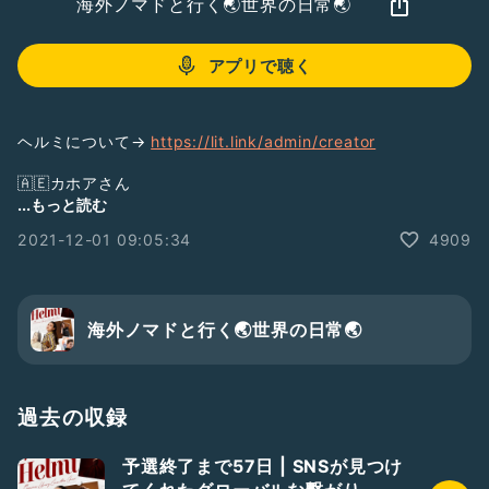
海外ノマドと行く🌏世界の日常🌏
アプリで聴く
ヘルミについて→
https://lit.link/admin/creator
🇦🇪カホアさん
番組
#4.5
ヶ国 海外雑学トークの番組
#Radiotalk
...もっと読む
https://radiotalk.jp/program/91994
2021-12-01 09:05:34
4909
🇨🇳えいめつ（えいちゃん）
カンボジアでめっちゃ話してたリア友
番組
#えいめつの番組
#Radiotalk
https://radiotalk.jp/program/93260
海外ノマドと行く🌏世界の日常🌏
#海外
#海外留学
#海外旅行
#海外渡航
#海外ノマド
#ドローン
#留学情報
#海外ニュース
過去の収録
#中国
#アラブ首長国
#ドバイ
#コラボ
#世界
#政治
#経済
#社会問題
予選終了まで57日 | SNSが見つけ