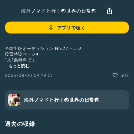
海外ノマドと行く🌏世界の日常🌏
アプリで聴く
全国出版オーディション No.27 ヘルミ
投票特設ページ⬇️
1人1票無料です
https://sns.visual-media.site/archives/2432
...もっと読む
2025-09-06 04:19:51
502
海外ノマドと行く🌏世界の日常🌏
過去の収録