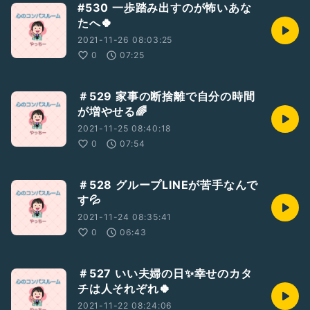
#530 一歩踏み出すのが怖いあな
小学生男子ママ🌱ミスチル&🍻❤️
たへ🍀
40代から私らしく幸せに✨
🌸忙しいワーママの未来の不安に寄り添う
2021-11-26 08:03:25
🍀あなたのやりたいことに一歩ふみ出すマインドとスキルが身
0
07:25
につく
🌸お金の心配なく幸せな働き方ができちゃう
🍀子どもに笑顔で余裕のあるママになれる
＃529 家事の断捨離で自分の時間
が増やせる🌈
🧡LINE登録の無料プレゼント・個別相談はこちらから👇
2021-11-25 08:40:18
https://peraichi.com/landing_pages/view/beyourselfyy
0
07:54
LINE公式登録で
3つのプレゼント
受け取ってね❣️
＃528 グループLINEが苦手なんで
🎁たった５つのコツで、
す💦
他人軸から自分軸に✨
2021-11-24 08:35:41
『読むだけで自分軸になれる教科書』
0
06:43
🎁あなたもいつの間にか
自己肯定感が上がっちゃう✨
＃527 いい夫婦の日✨幸せのカタ
『書くたびに自己肯定感が上がるシート』
チは人それぞれ🍀
🎁その場で思考のクセと対策がわかる✨
2021-11-22 08:24:06