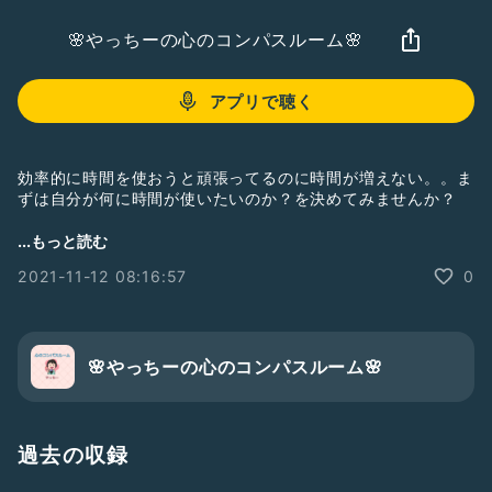
🌸やっちーの心のコンパスルーム🌸
アプリで聴く
効率的に時間を使おうと頑張ってるのに時間が増えない。。ま
ずは自分が何に時間が使いたいのか？を決めてみませんか？
🌸お知らせ🌸
...もっと読む
11月の無料勉強会
2021-11-12 08:16:57
0
働くママの上手な時間の使い方
①11月19日(金)、21日(日)、22(月) 23(火)、24日(水)
お申し込みはこちらから
🌸やっちーの心のコンパスルーム🌸
↓
https://beyourselfyy.com/zikan-kouza-11/
過去の収録
＝＝＝＝＝＝＝＝＝＝＝＝＝＝