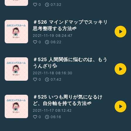
『私の思考パターン診断』
0
07:32
プラス
🎁無料相談&無料勉強会
＃526 マインドマップでスッキリ
思考整理する方法🌱
🧡無料プレゼント・勉強会申し込みはこちらから👇
https://peraichi.com/landing_pages/view/beyourselfyy
2021-11-19 08:24:47
0
06:22
＝＝＝＝＝＝＝＝＝＝＝＝＝＝
#ライフコーチ
#カウンセラー
＃525 人間関係に悩むのは、もう
#マインドコーチ
うんざり💦
#NLP心理学
2021-11-18 08:16:30
#潜在意識
#自分らしく
0
07:42
#理想の自分
#やりたいことを仕事に
#好きなことを仕事に
＃525 いつも周りが気になるけ
#メンタルコーチ
ど、自分軸を持てる方法🌱
#ワーママ
2021-11-17 08:12:42
#自己肯定感
0
06:16
#自分軸
#自分迷子
#自分探し