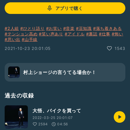
アプリで聴く
#2人組
#ひとり語り
#お笑い
#音楽
#豆知識
#落ち着きある
#テンション高め
#笑い声あり
#アイドル
#裏話
#仕事
#怖い
#思い出
#山手線
2021-10-23 20:01:05
1543
村上ショージの言うてる場合か！
過去の収録
大悟、バイクを買って
2022-03-25 20:01:07
2594
04:56