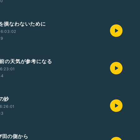
10
自分を損なわないために
06:03:02
29
0年前の天気が参考になる
6:23:01
44
列の妙
6:26:01
33
さび田の側から