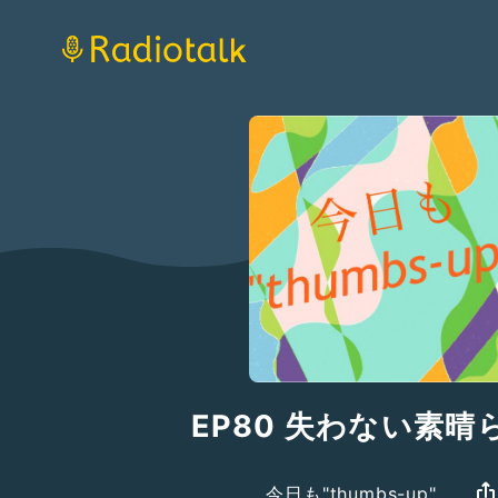
EP80 失わない素晴
今日も"thumbs-up"