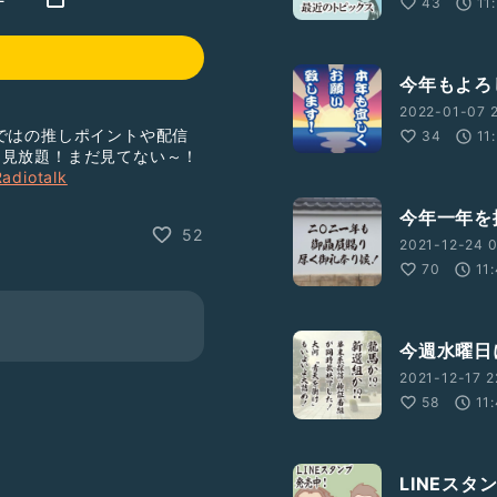
43
11
今年もよろ
2022-01-07 2
ではの推しポイントや配信
34
11
月見放題！まだ見てない～！
adiotalk
今年一年を
52
2021-12-24 0
70
11
今週水曜日
2021-12-17 2
58
11
LINEス