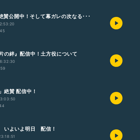
で絶賛公開中！そして幕ガレの次なる･･･
2:53:20
:45
片の絆』配信中！土方役について
6:32:30
:59
」絶賛 配信中！
3:03:50
:44
 いよいよ明日 配信！
3:18:51