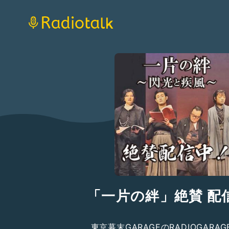
「一片の絆」絶賛 配
東京幕末GARAGEのRADIOGARAG