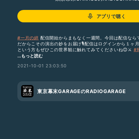
アプリで聴く
#一片の絆
配信開始からまもなく一週間。今回は配信なら
だからこその演出の妙をお届け🎙️配信はログインから１ヶ
という方もぜひこの世界観に触れてみてくださいね😊⚔️
#R
#東京幕末GARAGE
...もっと読む
2021-10-01 23:03:50
東京幕末GARAGEのRADIOGARAGE