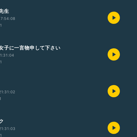
先生
7:54:08
01
女子に一言物申して下さい
1:31:04
01
1:31:02
1
ク
1:31:03
01