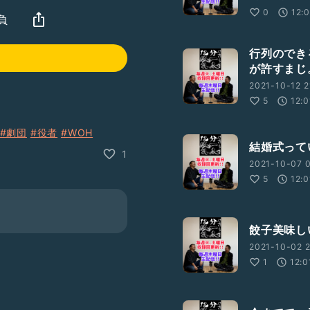
0
12:
負
行列のでき
が許すまじ
2021-10-12 2
5
12:0
#劇団
#役者
#WOH
結婚式って
1
2021-10-07 0
5
12:0
餃子美味し
2021-10-02 2
1
12:0