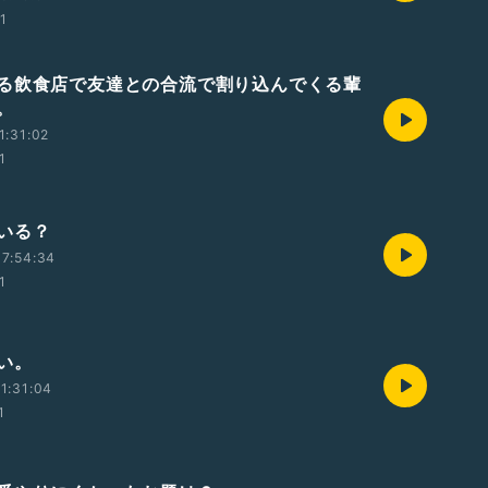
01
る飲食店で友達との合流で割り込んでくる輩
。
1:31:02
1
いる？
7:54:34
1
い。
1:31:04
1