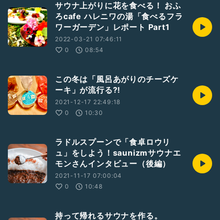
サウナ上がりに花を食べる！ おふ
ろcafe ハレニワの湯「食べるフラ
#サウナ
#熱波
#熱波師
#月刊サウナ
#ロウリュ
#蟹めんま
ワーガーデン」レポート Part1
#らぱ
#井上勝正
#おふろcafe
2022-03-21 07:46:11
0
08:54
この冬は「風呂あがりのチーズケ
ーキ」が流行る?!
2021-12-17 22:49:18
0
10:30
ラドルスプーンで「食卓ロウリ
ュ」をしよう！saunizmサウナエ
モンさんインタビュー（後編）
2021-11-17 07:00:04
0
10:48
持って帰れるサウナを作る。