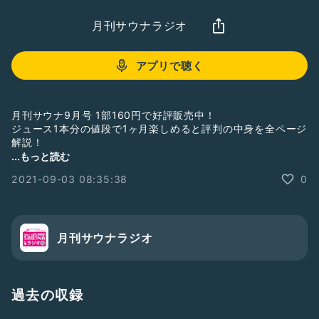
月刊サウナラジオ
アプリで聴く
月刊サウナ9月号 1部160円で好評販売中！
ジュース1本分の値段で1ヶ月楽しめると評判の中身を全ページ
解説！
...もっと読む
今回はPart4。
2021-09-03 08:35:38
0
・全国各地にある、月刊サウナを販売していただいている温浴
施設を一挙紹介！
・OFR48 衝撃の発表の裏側も解説
etc...
月刊サウナラジオ
■どこでもすぐ読める！PDF版あります！
https://g-
sauna.com/items/611733f584ca634d056df9b9
過去の収録
■月刊サウナ販売店舗
https://d-sauna.com/facility/