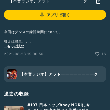
【本音ラジオ】アラトーーーーーーーーク
アプリで聴く
今回はダンスの練習時間について。
答えは簡単、、、
...もっと読む
2021-08-28 19:00:56
16
長すぎないこと！！笑
だらだら長すぎず、短期集中で行った方が
中身の濃い練習ができます！
【本音ラジオ】アラトーーーーーーーーク
#新人さんいらっしゃい
#ひとり語り
#緊急事態宣言
#bboy
#ブレイクダンス
#俳優
#サウナ
#ARASTYLE
過去の収録
#breakin
#bboying
#プロダンサー
#ダンサー
#ダンサーアラ
#ダンス
#dance
#ストリートダンス
#197 日本トップbboy NORIに今
#ダンスレッスン
#アラダンスレッスン
#ARAレッスン