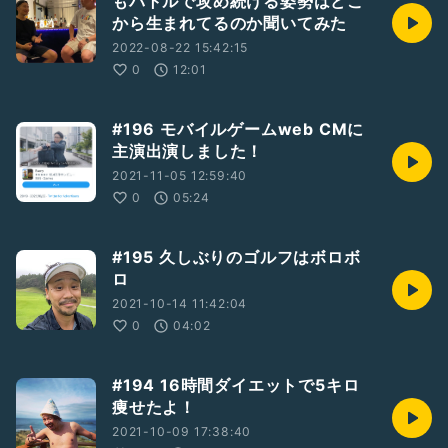
もバトルで攻め続ける姿勢はどこ
#ダンスの練習時間
から生まれてるのか聞いてみた
2022-08-22 15:42:15
◆ARA HP
0
12:01
https://araizm.com/
◆ARA YouTube
#196 モバイルゲームweb CMに
https://www.youtube.com/channel/UCnROsanKmbEx9pT
主演出演しました！
uiEE3DAA
2021-11-05 12:59:40
◆ARA twitter
0
05:24
https://mobile.twitter.com/bboyara
◆ARA Instagram
#195 久しぶりのゴルフはボロボ
https://www.instagram.com/bboyara/?hl=ja
ロ
2021-10-14 11:42:04
◆ARA DANCE LESSON
0
04:02
https://araizm.com/lesson/
◆ARA SHOP
#194 16時間ダイエットで5キロ
https://arawakuwaku.thebase.in/
痩せたよ！
◆ARA監修 ストリートダンスレッスンチャンネル
2021-10-09 17:38:40
Connect Guide