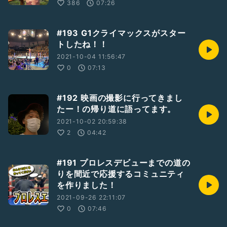
386
07:26
https://www.youtube.com/channel/UCiA5TKQxB7UxJwu
6XI8G_9g
#193 G1クライマックスがスター
◆表には出さない【ここだけのお話】
トしたね！！
https://codoc.jp/sites/6IOPx8QKZA/subscriptions/4gh6
51Js7A
2021-10-04 11:56:47
0
07:13
#192 映画の撮影に行ってきまし
たー！の帰り道に語ってます。
2021-10-02 20:59:38
2
04:42
#191 プロレスデビューまでの道の
りを間近で応援するコミュニティ
を作りました！
2021-09-26 22:11:07
0
07:46