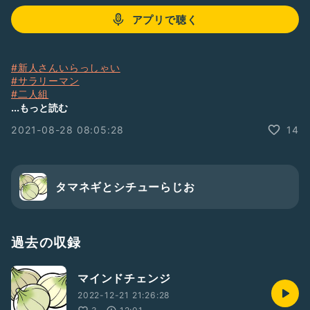
アプリで聴く
#新人さんいらっしゃい
#サラリーマン
#二人組
#疑問ください
...もっと読む
#恋愛相談
2021-08-28 08:05:28
14
#おもろい
タマネギとシチューらじお
過去の収録
マインドチェンジ
2022-12-21 21:26:28