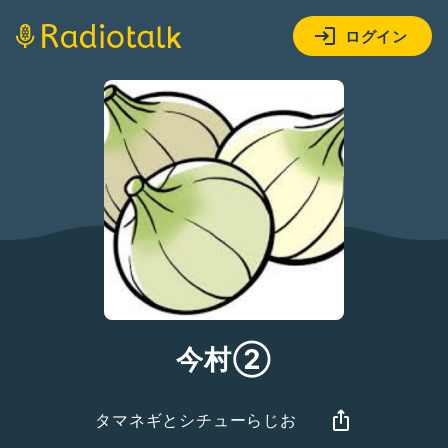
ログイン
今村②
タマネギとシチューらじお