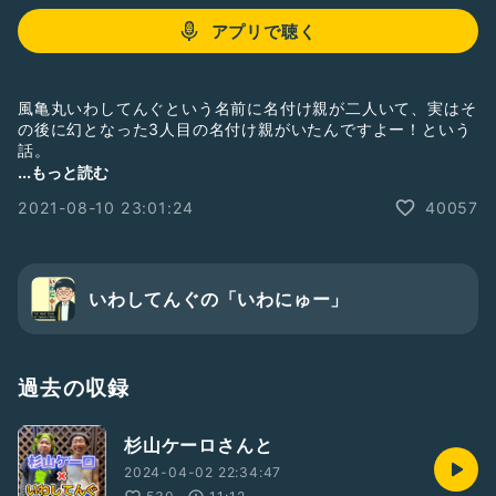
アプリで聴く
風亀丸いわしてんぐという名前に名付け親が二人いて、実はそ
の後に幻となった3人目の名付け親がいたんですよー！という
話。
#お笑い
#自己紹介
#芸人
#芸名
#吉本
#吉本芸人
...もっと読む
#よしもと
#次長課長
#宮川大助花子
#宮川花子
2021-08-10 23:01:24
40057
#千原ジュニア
#新人さんいらっしゃい
いわしてんぐの「いわにゅー」
過去の収録
杉山ケーロさんと
2024-04-02 22:34:47