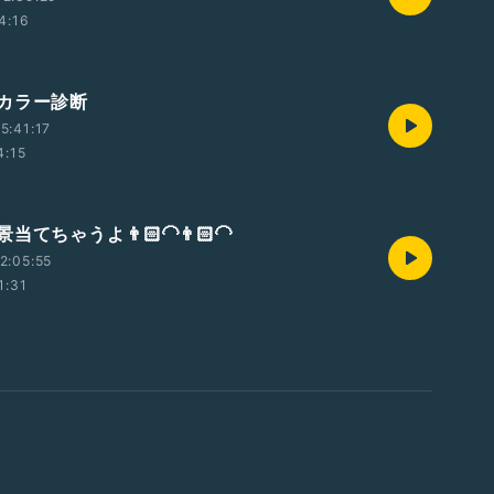
4:16
カラー診断
5:41:17
4:15
てちゃうよ👨🏻‍🦲👨🏻‍🦲
2:05:55
1:31