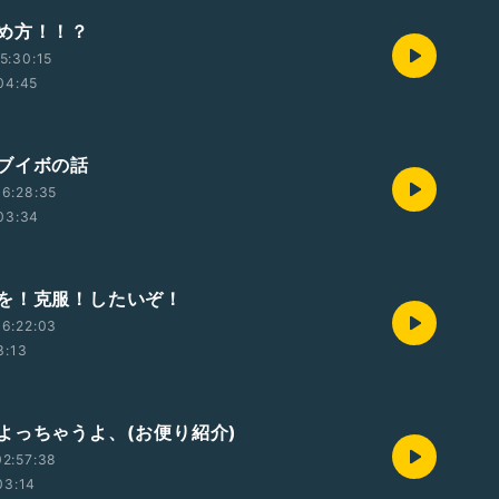
め方！！？
5:30:15
04:45
ブイボの話
6:28:35
03:34
を！克服！したいぞ！
6:22:03
3:13
よっちゃうよ、(お便り紹介)
2:57:38
03:14