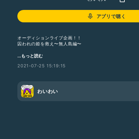
アプリで聴く
オーディションライブ企画！！
囚われの姫を救え〜無人島編〜
を行いたいと思います！！
...もっと読む
・自分の特技
2021-07-25 15:19:15
・無人島に持って行く物
を
ライブ中にアピールしにきてください！
4人には姫が誰に囚われたのか
当てていただきます！！
わいわい
姫役、怪盗X役は誰になるのか！！
ぜひ参加して見てください🌴💓