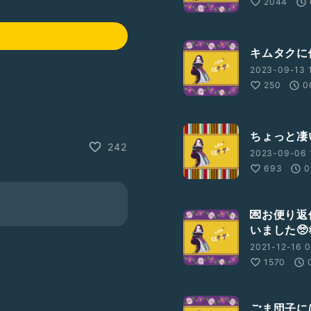
2044
キムタクに
2023-09-13 
250
0
ちょっと凄
242
2023-09-06 
693
0
💌お便り
いました🥺
2021-12-16 0
1570
ごま団子に