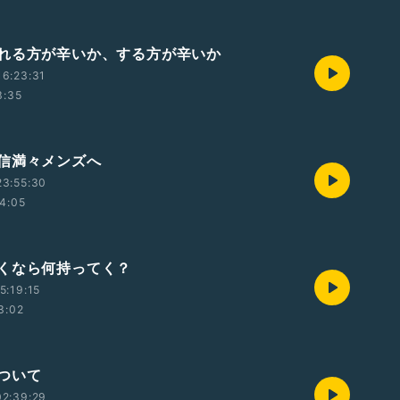
れる方が辛いか、する方が辛いか
6:23:31
3:35
信満々メンズへ
23:55:30
4:05
くなら何持ってく？
5:19:15
3:02
ついて
02:39:29