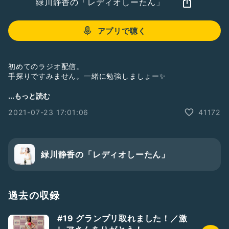
緑川静香の「レディオしーたん」
アプリで聴く
初めてのラジオ配信。
手探りですみません。一緒に勉強しましょー✨
ということで番組名の案を募集しております。
...もっと読む
メッセージお待ちしてますね😌
2021-07-23 17:01:06
41172
いいね、ギフトも大歓迎❤️
#新人さんいらっしゃい
緑川静香の「レディオしーたん」
過去の収録
#19 グランプリ取れました！／激