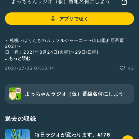
よっちゃんラジオ（仮）番組名何にしよう
アプリで聴く
＜札幌＞ぼくたちのカラフルジャーニー〜山口陽介原画展
2021〜
日 程：2021年8月24日(火曜)〜29日(日曜)
時 間：10時〜17時まで
...もっと読む
入場料：1円からお好きな額
2021-07-05 07:50:14
43
場 所：コンチネンタルギャラリー
〒060-0061 北海道札幌市中央区南1条西11丁目
イベントページ：
https://www.facebook.com/events/265616431965642
よっちゃんラジオ（仮）番組名何にしよう
#絵を描いて生きる生活
#視覚障害
#原画展
#画家
#新人さんいらっしゃい
#はじめまして
#スタエフやろうぜ
過去の収録
毎日ラジオが変わります。#176