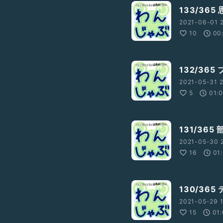
133/36
2021-06-01 2
10
00
132/36
2021-05-31 2
5
01:0
131/365
2021-05-30 2
16
01
130/36
2021-05-29 1
15
01