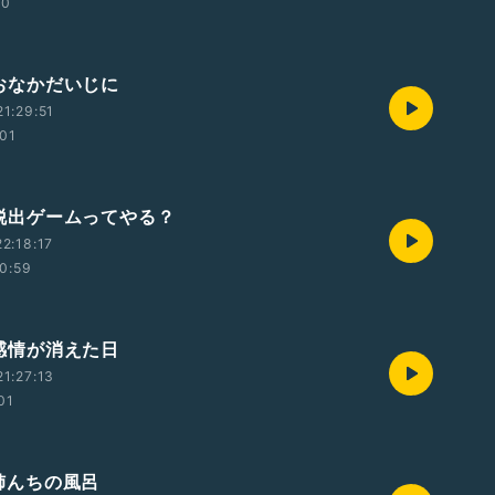
00
5 おなかだいじに
1:29:51
:01
5 脱出ゲームってやる？
2:18:17
0:59
5 感情が消えた日
1:27:13
01
5 姉んちの風呂