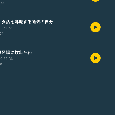
:58
5 オタ活を邪魔する過去の自分
0:57:58
01
5 風呂場に蚊出たわ
0:37:36
00