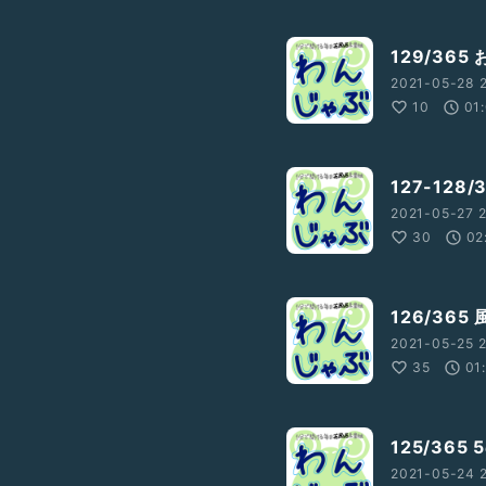
129/36
2021-05-28 2
10
01
127-12
2021-05-27 2
30
02
126/36
2021-05-25 2
35
01
125/365
2021-05-24 2