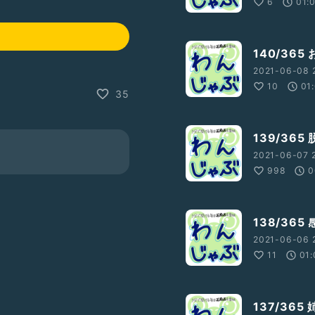
6
01:
140/36
2021-06-08 2
10
01
35
139/36
2021-06-07 2
998
0
138/36
2021-06-06 2
11
01:
137/36