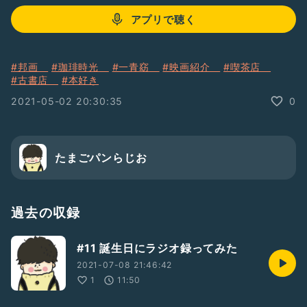
アプリで聴く
#邦画
#珈琲時光
#一青窈
#映画紹介
#喫茶店
#古書店
#本好き
2021-05-02 20:30:35
0
たまごパンらじお
過去の収録
#11 誕生日にラジオ録ってみた
2021-07-08 21:46:42
1
11:50