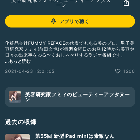
美容研究家フミィのビューティーアフタヌ
ーン
アプリで聴く
化粧品会社FUMMY REFACEの代表でもある美のプロ、男子美
容研究家フミィ(前田文也)が毎週金曜日のお昼12時から美容や
日々の出来事をゆる〜くおしゃべりするラジオ番組です。
ーーーーーー
...もっと読む
パーソナリティー:男子美容研究家フミィ（前田文也）
2021-04-23 12:01:05
1200
フミーリフェイス公式HP:
https://www.fummyreface.com
Twitter:
https://twitter.com/fummy8506
Instagram:
https://www.instagram.com/fu._.mmy/
Facebook:
https://www.facebook.com/FUMMYREFACE
美容研究家フミィのビューティーアフタヌー
公式ブログ:
https://ameblo.jp/fummyreface/
ン
ーーーーーー
YouTubeにて美容動画も絶賛配信中です！！
フミィが映像で分かりやすく美のテクニックを伝授しておりま
過去の収録
す。
「男子美容研究家フミィの美容チャンネル」
第55回 新型iPad miniは素敵なん
YouTube：