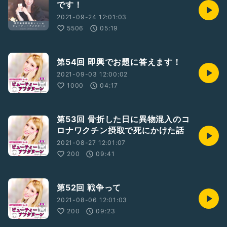
です！
https://www.youtube.com/channel/UCJxMEjIC0zI_dT9Zx
9_nTkw
2021-09-24 12:01:03
ーーーーーー
5506
05:19
#男子美容研究家フミィ
#前田文也
#美容
#スキンケア
#エイジング
#美肌
#肌荒れ
#ジェンダーレス
#男の娘
#MTF
#LGBT
#お題ガチャ
#ひとり語り
#ライブ配信
#ひとり語り
第54回 即興でお題に答えます！
#時事ネタ
#お悩み結婚
#恋愛
2021-09-03 12:00:02
1000
04:17
第53回 骨折した日に異物混入のコ
ロナワクチン摂取で死にかけた話
2021-08-27 12:01:07
200
09:41
第52回 戦争って
2021-08-06 12:01:03
200
09:23