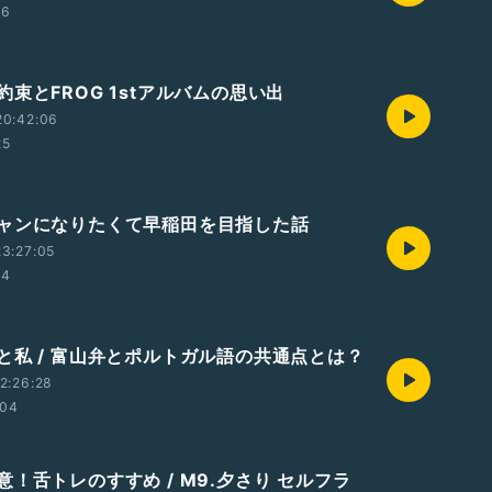
16
束とFROG 1stアルバムの思い出
20:42:06
25
ャンになりたくて早稲田を目指した話
3:27:05
14
と私 / 富山弁とポルトガル語の共通点とは？
2:26:28
:04
！舌トレのすすめ / M9.夕さり セルフラ