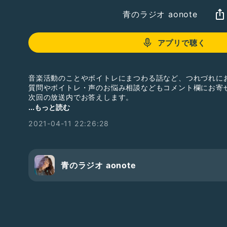
青のラジオ aonote
アプリで聴く
音楽活動のことやボイトレにまつわる話など、つれづれに
質問やボイトレ・声のお悩み相談などもコメント欄にお寄
次回の放送内でお答えします。
...もっと読む
青野りえソロアルバム『PASTORAL』
2021-04-11 22:26:28
各配信ストアへのリンクはこちら
https://big-up.style/Gb3ho9XO9L
CDも絶賛発売中
https://www.amazon.co.jp/dp/B074WM3TSL/ref=cm
青のラジオ aonote
VTBSBTK8143002
ボイトレ・レッスン詳細はこちら
https://note.com/aonorie/n/n55a71e669535
#新人さんいらっしゃい
#ボイトレ
#ボーカル
#発声
#お