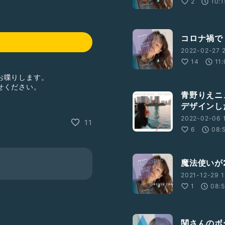
2
10:1
コロナ禍で「
2022-02-27 2
14
11
お喋りします。
せください。
青野りえニ
デザインし
2022-02-06 
11
6
08:
魔法使いが
_sw_em_r_mt_dp_X6P94X
2021-12-29 1
1
08:5
やすみ前に聞くラジオ
関さんのボ