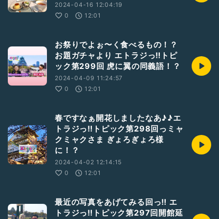
2024-04-16 12:04:19
0
12:01
お祭りでよぉ〜く食べるもの！？
お題ガチャより エトラジっ‼︎トピ
ック第299回 虎に翼の同義語！？
2024-04-09 11:24:57
0
12:01
春ですなぁ開花しましたなあ♪♪エ
トラジっ‼︎トピック第298回っミャ
クミャクさま ぎょろぎょろ様
に！？
2024-04-02 12:14:15
0
12:01
最近の写真をあげてみる回っ‼︎ エ
トラジっ‼︎トピック第297回開館延