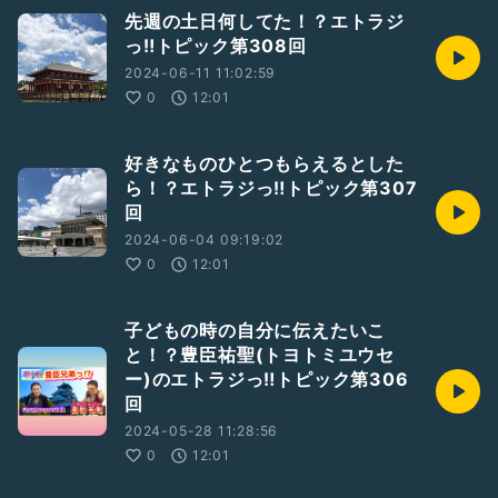
#火曜日
先週の土日何してた！？エトラジ
#毎週放送
#第140回
#3月23日
っ‼︎トピック第308回
番組 司会
#天下泰平
2024-06-11 11:02:59
豊臣 祐聖(トヨトミ ユウセー)
0
12:01
AkkieRJ【開運講談師 あっ氣〜】
https://twitter.com/akkiepj
好きなものひとつもらえるとした
ら！？エトラジっ‼︎トピック第307
英会話講師
回
Mamicoworld 先生のツイッター
2024-06-04 09:19:02
https://twitter.com/mamicoworld
0
12:01
エトセトラ ラジオ番組ページ
子どもの時の自分に伝えたいこ
https://www.youtube.com/saikinokai?
と！？豊臣祐聖(トヨトミユウセ
sub_confirmation=8
ー)のエトラジっ‼︎トピック第306
回
↑チャンネル登録よろしくお願いします
(チャンネル登録 SUBSCRIBE)
2024-05-28 11:28:56
0
12:01
決めゼリフっ!? 『豊臣祐聖の エトラジっ!! 140』on
stand.fm