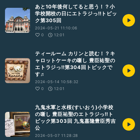
あと10年後何してると思う！？小
https://stand.fm/episodes/60595e888db963582e1bde
学校開校の日にエトラジっ‼︎トピッ
8e
ク第305回
↑本篇こちら↑
2024-05-21 11:10:06
0
12:01
生配信 アフタートーク
あの豊臣秀吉と同じ斬り刻まれた太閤運命線と両手ますかけ線
ティールーム カリンと読む！？キ
が持つ奇跡のご縁で豊臣祐聖・(トヨトミユウセー)の名を賜わ
ャロットケーキの噺し 豊臣祐聖の
る開運講談師あっ氣〜ことMC AkkieRJ氏が司会の開運出世あ
エトラジっ‼︎第304回トピックで
やかりラジオ番組ですっ!!
す♬
2024-05-14 10:58:32
0
12:01
本日のお誕生日 大沢逸美さん
九鬼水軍と水桜(すいおう)小学校
の噺し 豊臣祐聖のエトラジっ‼︎ト
ピック第303回 九鬼嘉隆豊臣秀吉
公
2024-05-07 11:28:28