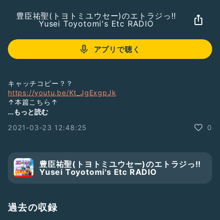
豊臣祐聖(トヨトミユウセー)のエトラジっ‼︎
Yusei Toyotomi's Etc RADIO
アプリで聴く
キャッチコピー？？
https://youtu.be/Kt_JgExgpJk
↑本篇こちら↑
...もっと読む
夢中にっ!? 『豊臣祐聖(トヨトミユウセー)の エトラジっ!!
2021-03-23 12:48:25
0
140』声の出演 AkkieRJ氏 Mamicoworld女史 3月23日 火曜
日っ
決めゼリフ噺し
豊臣祐聖(トヨトミユウセー)のエトラジっ‼︎
#グローバルインフォメーション
#Mamicoworld
Yusei Toyotomi's Etc RADIO
#天才
#AkkieRJ
#宇宙元年
#目玉焼き
#サニーサイドアップ
#sunny-side
up
#Clubhouse
#ツイッター
#豊臣祐聖
#ラジオジョッキー
過去の収録
#トヨトミユウセー
#エトラジっ