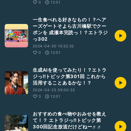
0
12:01
一生食べれる好きなもの！？ヘア
ーズゲートそよら古川橋駅でクー
ポンを 成瀬本完読っ！？エトラジ
っ302
2024-04-30 10:52:32
0
12:01
生成AIを使ってみたり！？エトラ
ジっ‼︎トピック第301回 これから
活用することあるかな！？
2024-04-23 09:00:33
0
12:01
おすすめの食べ物やおみせを教え
て！？ エトラジっ‼︎トピック第
300回記念放送だけどねー♬♬