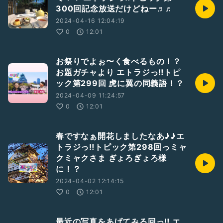
300回記念放送だけどねー♬♬
2024-04-16 12:04:19
0
12:01
お祭りでよぉ〜く食べるもの！？
お題ガチャより エトラジっ‼︎トピ
ック第299回 虎に翼の同義語！？
2024-04-09 11:24:57
0
12:01
春ですなぁ開花しましたなあ♪♪エ
トラジっ‼︎トピック第298回っミャ
クミャクさま ぎょろぎょろ様
に！？
2024-04-02 12:14:15
0
12:01
最近の写真をあげてみる回っ‼︎ エ