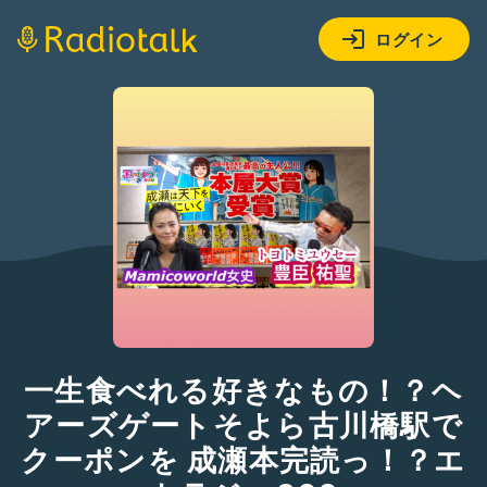
ログイン
一生食べれる好きなもの！？ヘ
アーズゲートそよら古川橋駅で
クーポンを 成瀬本完読っ！？エ