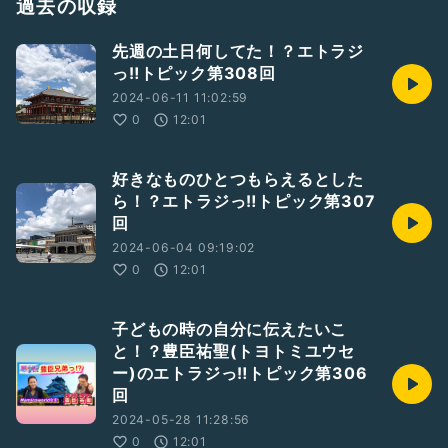
過去の収録
#豊臣秀吉
#太閤運命線
#豊臣祐聖
#ラジオジョッキー
先週の土日何してた！？エトラジ
#トヨトミユウセー
#エトラジっ
#AkkieRJ
#Mamicoworld
っ‼︎トピック第308回
#火曜日
#開運講談師あっ氣～
2024-06-11 11:02:59
0
12:01
好きなものひとつもらえるとした
ら！？エトラジっ‼︎トピック第307
回
2024-06-04 09:19:02
0
12:01
子どもの時の自分に伝えたいこ
と！？豊臣祐聖(トヨトミユウセ
ー)のエトラジっ‼︎トピック第306
回
2024-05-28 11:28:56
0
12:01