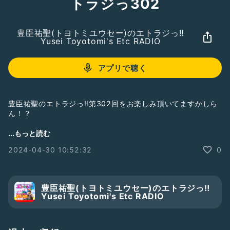
トラジっ302
豊臣祐聖(トヨトミユウセー)のエトラジっ‼︎
Yusei Toyotomi's Etc RADIO
アプリで聴く
豊臣祐聖のエトラジっ‼︎第302回をお楽しみ頂いてますかしら
ん！？
https://youtu.be/N37s7LoKG-c
...もっと読む
↑本篇こちら↑
2024-04-30 10:52:32
0
ヘアーズゲートそよら古川橋駅前店でヘアーカットシャンプー
なうの収録でしてんの報告ですよー
https://stand.fm/episodes/663038d1d570aa55426840
豊臣祐聖(トヨトミユウセー)のエトラジっ‼︎
25
Yusei Toyotomi's Etc RADIO
#成瀬は天下を取りにいく
完読でんねん噺しもね
トヨトミユウセー 拝