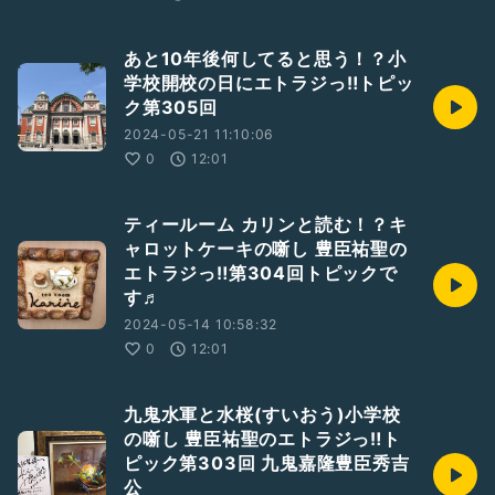
あと10年後何してると思う！？小
学校開校の日にエトラジっ‼︎トピッ
ク第305回
2024-05-21 11:10:06
0
12:01
ティールーム カリンと読む！？キ
ャロットケーキの噺し 豊臣祐聖の
エトラジっ‼︎第304回トピックで
す♬
2024-05-14 10:58:32
0
12:01
九鬼水軍と水桜(すいおう)小学校
の噺し 豊臣祐聖のエトラジっ‼︎ト
ピック第303回 九鬼嘉隆豊臣秀吉
公