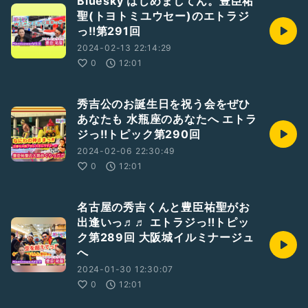
Bluesky はじめましてん。豊臣祐
聖(トヨトミユウセー)のエトラジ
っ‼︎第291回
2024-02-13 22:14:29
0
12:01
秀吉公のお誕生日を祝う会をぜひ
あなたも 水瓶座のあなたへ エトラ
ジっ‼︎トピック第290回
2024-02-06 22:30:49
0
12:01
名古屋の秀吉くんと豊臣祐聖がお
出逢いっ♬♬ エトラジっ‼︎トピッ
ク第289回 大阪城イルミナージュ
へ
2024-01-30 12:30:07
0
12:01