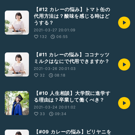
【#12 カレーの悩み】トマト缶の
代用方法は？酸味を感じる時はど
うする？
2021-03-27 20:01:09
132
06:55
【#11 カレーの悩み】ココナッツ
ミルクはなにで代用できますか？
2021-03-26 20:01:03
32
08:18
【#10 人生相談】大学院に進学す
る理由は？卒業して働くべき？
2021-03-24 20:01:02
33
09:34
【#09 カレーの悩み】ビリヤニを