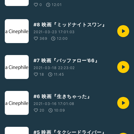
#フランス映画
#ミニシアター
#ミニシアター系映画
0
12:01
#映画紹介
#ひとり語り
#フェミニスト
#8 映画『ミッドナイトスワン』
2021-03-23 17:01:03
369
12:00
#7 映画『バッファロー’66』
2021-03-18 22:23:02
18
11:45
#6 映画『生きちゃった』
2021-03-16 17:01:08
20
10:09
#5 映画『タクシードライバー』