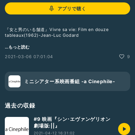
アプリで聴く
『女と男のいる舗道』Vivre sa vie: Film en douze
tableaux(1962)-Jean-Luc Godard
今から50年以上も前の作品でありながら、現代を生きる私た
...もっと読む
ち、とりわけ女性の心に響く内容となっている。それは一人の
2021-03-06 07:01:04
9
女性にむけた溢れんばかりの愛でありながら、カリーナが演じ
るナナという悩み踠き生きていく、わたしたちと同じような全
ての女性・男性をも包み込んでくれる。まるで「きみはそれで
いいんだよ」とわたしたちを肯定してくれているかのような作
品のご紹介。
ミニシアター系映画番組 -a Cinephile-
https://acinephile.com/393
⚠️「あ〜の〜」「うん」「はい」めちゃくちゃ言っていますw
過去の収録
radiotalkでお聞き下さっている方からのリアクションを頂け
#9 映画『シン･エヴァンゲリオン
ると喜びます😌
劇場版:||』
#新人さんいらっしゃい
#卒業
#入学
#春
#映画
2021-04-12 16:31:02