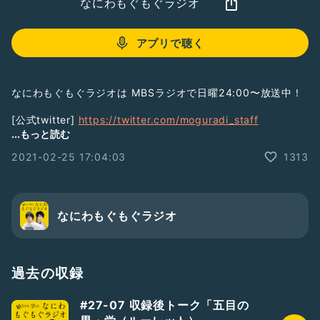
なにわもぐもぐラジオ
アプリで聴く
なにわもぐもぐラジオは MBSラジオで日曜24:00〜放送中！
[公式twitter]
https://twitter.com/moguradi_staff
[お便り宛先] moguradi@radiotalk.jp
...もっと読む
※Radiotalkの質問機能からでもOK！！
2021-02-25 17:04:03
1313
#MBSラジオ
#もぐラジ
#植田圭輔
#高本学
なにわもぐもぐラジオ
過去の収録
#27-07 収録後トーク「五目の