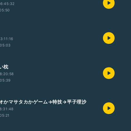
6:45:32
05:50
3:11:16
05:03
しい枕
8:20:58
05:39
マリオかマサタカかゲーム→特技→平子理沙
8:31:48
05:21