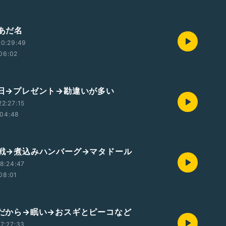
のあだ名
20:29:49
06:02
誕生日→プレゼント→勘違いが多い
2:27:15
04:48
雪合戦→煮込みハンバーグ→マタドール
8:24:47
08:01
二月だから→眠い→おスギとピーコなど
7:27:33