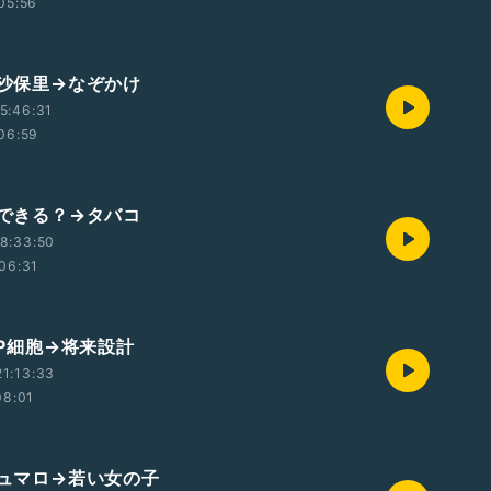
05:56
田沙保里→なぞかけ
5:46:31
06:59
いできる？→タバコ
8:33:50
06:31
TAP細胞→将来設計
1:13:33
08:01
シュマロ→若い女の子